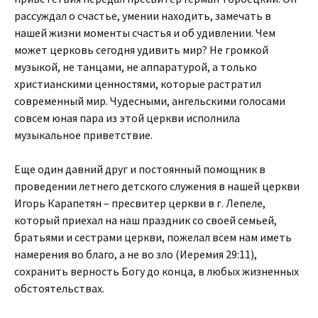
рассуждал о счастье, умении находить, замечать в
нашей жизни моменты счастья и об удивлении. Чем
может церковь сегодня удивить мир? Не громкой
музыкой, не танцами, не аппаратурой, а только
христианскими ценностями, которые растратил
современный мир. Чудесными, ангельскими голосами
совсем юная пара из этой церкви исполнила
музыкальное приветствие.
Еще один давний друг и постоянный помощник в
проведении летнего детского служения в нашей церкви
Игорь Карапетян – пресвитер церкви в г. Лепеле,
который приехал на наш праздник со своей семьей,
братьями и сестрами церкви, пожелал всем нам иметь
намерения во благо, а не во зло (Иеремия 29:11),
сохранить верность Богу до конца, в любых жизненных
обстоятельствах.