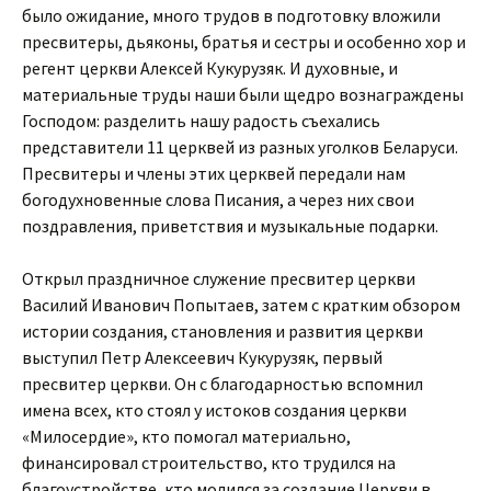
было ожидание, много трудов в подготовку вложили
пресвитеры, дьяконы, братья и сестры и особенно хор и
регент церкви Алексей Кукурузяк. И духовные, и
материальные труды наши были щедро вознаграждены
Господом: разделить нашу радость съехались
представители 11 церквей из разных уголков Беларуси.
Пресвитеры и члены этих церквей передали нам
богодухновенные слова Писания, а через них свои
поздравления, приветствия и музыкальные подарки.
Открыл праздничное служение пресвитер церкви
Василий Иванович Попытаев, затем с кратким обзором
истории создания, становления и развития церкви
выступил Петр Алексеевич Кукурузяк, первый
пресвитер церкви. Он с благодарностью вспомнил
имена всех, кто стоял у истоков создания церкви
«Милосердие», кто помогал материально,
финансировал строительство, кто трудился на
благоустройстве, кто молился за создание Церкви в