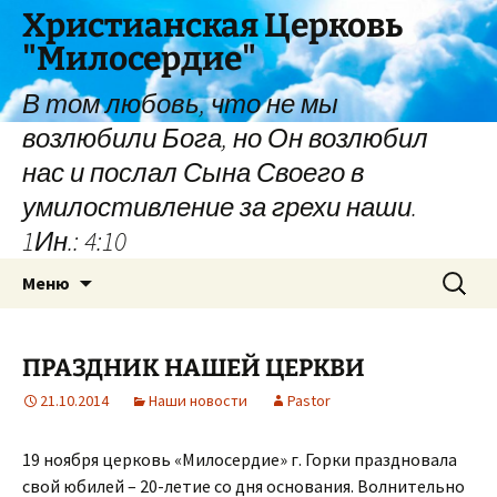
Перейти
Христианская Церковь
к
"Милосердие"
содержимому
В том любовь, что не мы
возлюбили Бога, но Он возлюбил
нас и послал Сына Своего в
умилостивление за грехи наши.
1Ин.: 4:10
Найти:
Меню
ПРАЗДНИК НАШЕЙ ЦЕРКВИ
21.10.2014
Наши новости
Pastor
19 ноября церковь «Милосердие» г. Горки праздновала
свой юбилей – 20-летие со дня основания. Волнительно