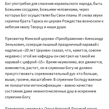
Бог употребил для спасения израильского народа, быть
Божьими сосудами, Божьими человеками, через
которых Бог осуществлял бы Свои планы. И снова звуки
скрипки брата Тараса из церкви Рождества возносили к
небесам хвалу Творцу и наши души.
Пресвитер Минской церкви «Преображение» Александр
Зенькович, созерцая пышный праздничный каравай с
надписью «20 лет Церкви» сказал, что, кажется, совсем
недавно с этой же кафедры он смотрел на такой же
каравай с цифрой «15». Время неумолимо, все движется,
изменяется, растет, но в служении Богу не должен
присутствовать соревновательный дух: кто больше,
выше, громче, масштабнее. В служении Господу важные
не показатели интенсификации – важно качество:
состояние даже немногочисленных душ в искреннем
служении Богу.
Пресвитер церкви в г. Орша Николай Досужий начал