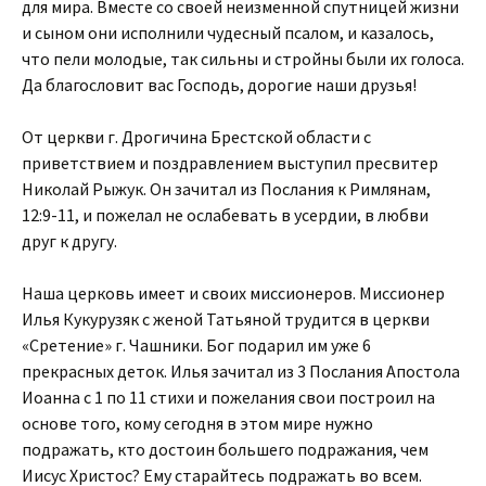
для мира. Вместе со своей неизменной спутницей жизни
и сыном они исполнили чудесный псалом, и казалось,
что пели молодые, так сильны и стройны были их голоса.
Да благословит вас Господь, дорогие наши друзья!
От церкви г. Дрогичина Брестской области с
приветствием и поздравлением выступил пресвитер
Николай Рыжук. Он зачитал из Послания к Римлянам,
12:9-11, и пожелал не ослабевать в усердии, в любви
друг к другу.
Наша церковь имеет и своих миссионеров. Миссионер
Илья Кукурузяк с женой Татьяной трудится в церкви
«Сретение» г. Чашники. Бог подарил им уже 6
прекрасных деток. Илья зачитал из 3 Послания Апостола
Иоанна с 1 по 11 стихи и пожелания свои построил на
основе того, кому сегодня в этом мире нужно
подражать, кто достоин большего подражания, чем
Иисус Христос? Ему старайтесь подражать во всем.